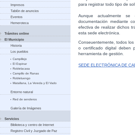
para registrar todo tipo de sol
Impresos
Tablón de anuncios
Aunque actualmente se e
Eventos
documentación mediante cor
Hemeroteca
efectiva de realizar dichos 
esta sede electrónica.
Trámites online
El Municipio
Conseuentemente, todos los 
Historia
o certificado digital deben 
Los pueblos
herramienta de gestión.
Campillejo
El Espinar
SEDE ELECTRÓNICA DE CA
Roblelacasa
Campillo de Ranas
Robleluengo
Matallana, La Vereda y El Vado
Entorno natural
Red de senderos
Galería de Imágenes
Servicios
Biblioteca y centro de Internet
Registro Civil y Juzgado de Paz