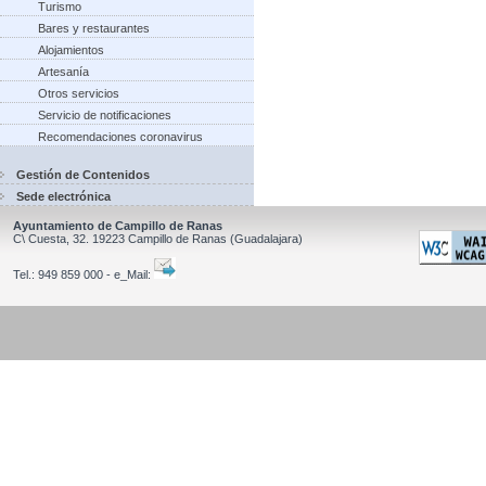
Turismo
Bares y restaurantes
Alojamientos
Artesanía
Otros servicios
Servicio de notificaciones
Recomendaciones coronavirus
Gestión de Contenidos
Sede electrónica
Ayuntamiento de Campillo de Ranas
C\ Cuesta, 32.
19223
Campillo de Ranas
(Guadalajara)
Tel.:
949 859 000 - e_Mail: