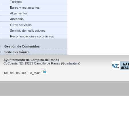
Turismo
Bares y restaurantes
Alojamientos
Artesanía
Otros servicios
Servicio de notificaciones
Recomendaciones coronavirus
Gestión de Contenidos
Sede electrónica
Ayuntamiento de Campillo de Ranas
C\ Cuesta, 32.
19223
Campillo de Ranas
(Guadalajara)
Tel.:
949 859 000 - e_Mail: