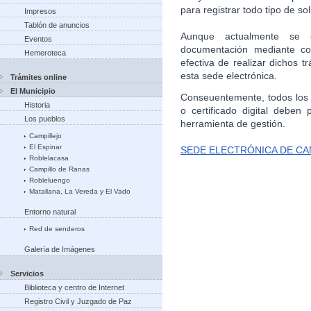
para registrar todo tipo de sol
Impresos
Tablón de anuncios
Aunque actualmente se e
Eventos
documentación mediante cor
Hemeroteca
efectiva de realizar dichos 
esta sede electrónica.
Trámites online
El Municipio
Conseuentemente, todos los 
Historia
o certificado digital deben 
Los pueblos
herramienta de gestión.
Campillejo
El Espinar
SEDE ELECTRÓNICA DE CA
Roblelacasa
Campillo de Ranas
Robleluengo
Matallana, La Vereda y El Vado
Entorno natural
Red de senderos
Galería de Imágenes
Servicios
Biblioteca y centro de Internet
Registro Civil y Juzgado de Paz