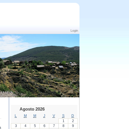
Login
Agosto 2026
L
M
M
J
V
S
D
1
2
3
4
5
6
7
8
9
a