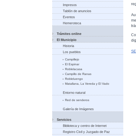
reg
Impresos
Tablón de anuncios
Au
Eventos
me
Hemeroteca
tr
Trámites online
Co
El Municipio
di
Historia
SE
Los pueblos
Campillejo
El Espinar
Roblelacasa
Campillo de Ranas
Robleluengo
Matallana, La Vereda y El Vado
Entorno natural
Red de senderos
Galería de Imágenes
Servicios
Biblioteca y centro de Internet
Registro Civil y Juzgado de Paz