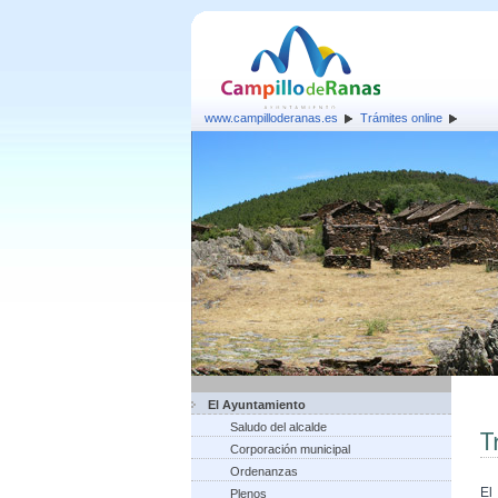
www.campilloderanas.es
Trámites online
El Ayuntamiento
Saludo del alcalde
T
Corporación municipal
Ordenanzas
El
Plenos