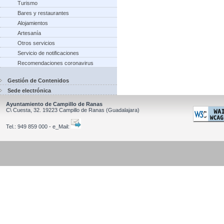
Turismo
Bares y restaurantes
Alojamientos
Artesanía
Otros servicios
Servicio de notificaciones
Recomendaciones coronavirus
Gestión de Contenidos
Sede electrónica
Ayuntamiento de Campillo de Ranas
C\ Cuesta, 32.
19223
Campillo de Ranas
(Guadalajara)
Tel.:
949 859 000 - e_Mail: