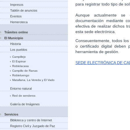
para registrar todo tipo de sol
Impresos
Tablón de anuncios
Aunque actualmente se e
Eventos
documentación mediante cor
Hemeroteca
efectiva de realizar dichos 
esta sede electrónica.
Trámites online
El Municipio
Conseuentemente, todos los 
Historia
o certificado digital deben 
Los pueblos
herramienta de gestión.
Campillejo
El Espinar
SEDE ELECTRÓNICA DE CA
Roblelacasa
Campillo de Ranas
Robleluengo
Matallana, La Vereda y El Vado
Entorno natural
Red de senderos
Galería de Imágenes
Servicios
Biblioteca y centro de Internet
Registro Civil y Juzgado de Paz