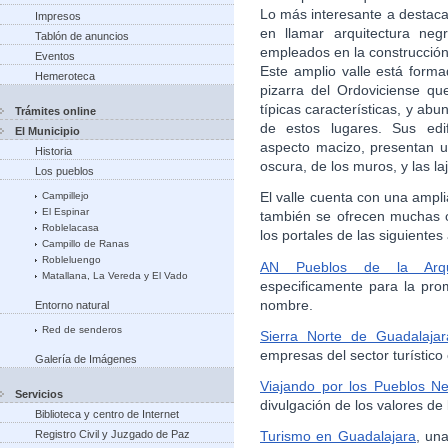
Lo más interesante a destaca
Impresos
en llamar arquitectura neg
Tablón de anuncios
empleados en la construcción 
Eventos
Este amplio valle está form
Hemeroteca
pizarra del Ordoviciense que
típicas características, y ab
Trámites online
de estos lugares. Sus edif
El Municipio
aspecto macizo, presentan un
Historia
oscura, de los muros, y las laj
Los pueblos
El valle cuenta con una ampl
Campillejo
El Espinar
también se ofrecen muchas o
Roblelacasa
los portales de las siguientes
Campillo de Ranas
Robleluengo
AN Pueblos de la Arqui
Matallana, La Vereda y El Vado
especificamente para la pro
nombre.
Entorno natural
Red de senderos
Sierra Norte de Guadalajar
empresas del sector turístico 
Galería de Imágenes
Viajando por los Pueblos N
Servicios
divulgación de los valores de
Biblioteca y centro de Internet
Registro Civil y Juzgado de Paz
Turismo en Guadalajara
, un