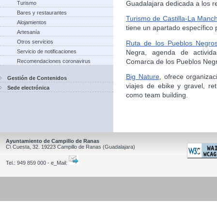
Guadalajara dedicada a los rec
Turismo
Bares y restaurantes
Turismo de Castilla-La Manc
Alojamientos
tiene un apartado específico 
Artesanía
Otros servicios
Ruta de los Pueblos Negro
Negra, agenda de activida
Servicio de notificaciones
Comarca de los Pueblos Neg
Recomendaciones coronavirus
Big Nature
, ofrece organiza
Gestión de Contenidos
viajes de ebike y gravel, r
Sede electrónica
como team building.
Ayuntamiento de Campillo de Ranas
C\ Cuesta, 32.
19223
Campillo de Ranas
(Guadalajara)
Tel.:
949 859 000 - e_Mail: