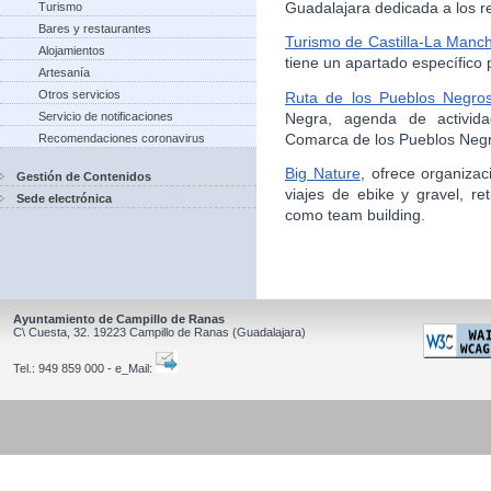
Guadalajara dedicada a los rec
Turismo
Bares y restaurantes
Turismo de Castilla-La Manc
Alojamientos
tiene un apartado específico 
Artesanía
Otros servicios
Ruta de los Pueblos Negro
Negra, agenda de activida
Servicio de notificaciones
Comarca de los Pueblos Neg
Recomendaciones coronavirus
Big Nature
, ofrece organiza
Gestión de Contenidos
viajes de ebike y gravel, r
Sede electrónica
como team building.
Ayuntamiento de Campillo de Ranas
C\ Cuesta, 32.
19223
Campillo de Ranas
(Guadalajara)
Tel.:
949 859 000 - e_Mail: