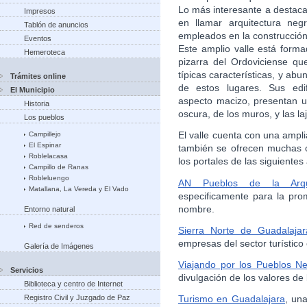
Lo más interesante a destaca
Impresos
en llamar arquitectura neg
Tablón de anuncios
empleados en la construcción 
Eventos
Este amplio valle está form
Hemeroteca
pizarra del Ordoviciense que
típicas características, y ab
Trámites online
de estos lugares. Sus edif
El Municipio
aspecto macizo, presentan un
Historia
oscura, de los muros, y las laj
Los pueblos
El valle cuenta con una ampl
Campillejo
El Espinar
también se ofrecen muchas o
Roblelacasa
los portales de las siguientes
Campillo de Ranas
Robleluengo
AN Pueblos de la Arqui
Matallana, La Vereda y El Vado
especificamente para la pro
nombre.
Entorno natural
Red de senderos
Sierra Norte de Guadalajar
empresas del sector turístico 
Galería de Imágenes
Viajando por los Pueblos N
Servicios
divulgación de los valores de
Biblioteca y centro de Internet
Registro Civil y Juzgado de Paz
Turismo en Guadalajara
, un