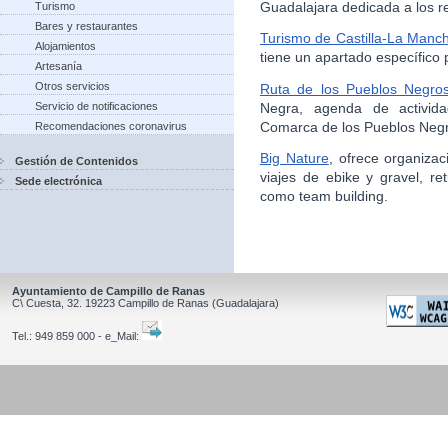
Guadalajara dedicada a los rec
Turismo
Bares y restaurantes
Turismo de Castilla-La Manc
Alojamientos
tiene un apartado específico 
Artesanía
Otros servicios
Ruta de los Pueblos Negro
Negra, agenda de activida
Servicio de notificaciones
Comarca de los Pueblos Neg
Recomendaciones coronavirus
Big Nature
, ofrece organiza
Gestión de Contenidos
viajes de ebike y gravel, r
Sede electrónica
como team building.
Ayuntamiento de Campillo de Ranas
C\ Cuesta, 32.
19223
Campillo de Ranas
(Guadalajara)
Tel.:
949 859 000 - e_Mail: