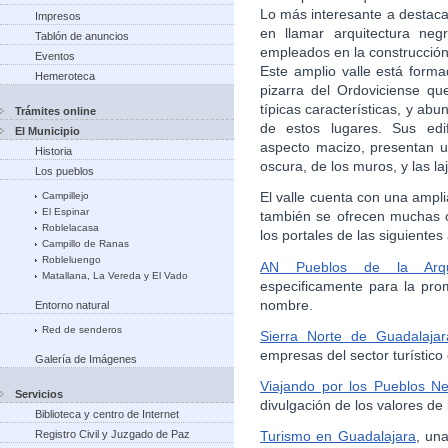
Lo más interesante a destaca
Impresos
en llamar arquitectura neg
Tablón de anuncios
empleados en la construcción 
Eventos
Este amplio valle está form
Hemeroteca
pizarra del Ordoviciense que
típicas características, y ab
Trámites online
de estos lugares. Sus edif
El Municipio
aspecto macizo, presentan un
Historia
oscura, de los muros, y las laj
Los pueblos
El valle cuenta con una ampl
Campillejo
El Espinar
también se ofrecen muchas o
Roblelacasa
los portales de las siguientes
Campillo de Ranas
Robleluengo
AN Pueblos de la Arqui
Matallana, La Vereda y El Vado
especificamente para la pro
nombre.
Entorno natural
Red de senderos
Sierra Norte de Guadalajar
empresas del sector turístico 
Galería de Imágenes
Viajando por los Pueblos N
Servicios
divulgación de los valores de
Biblioteca y centro de Internet
Registro Civil y Juzgado de Paz
Turismo en Guadalajara
, un