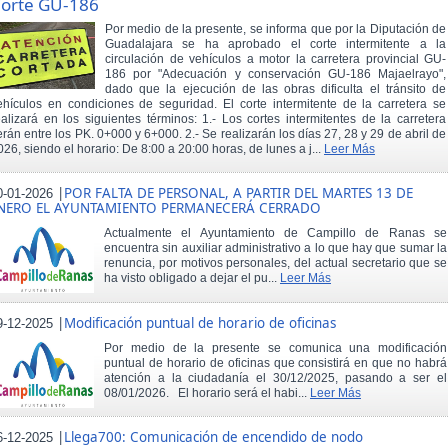
orte GU-186
Por medio de la presente, se informa que por la Diputación de
Guadalajara se ha aprobado el corte intermitente a la
circulación de vehículos a motor la carretera provincial GU-
186 por "Adecuación y conservación GU-186 Majaelrayo",
dado que la ejecución de las obras dificulta el tránsito de
ehículos en condiciones de seguridad. El corte intermitente de la carretera se
ealizará en los siguientes términos: 1.- Los cortes intermitentes de la carretera
erán entre los PK. 0+000 y 6+000. 2.- Se realizarán los días 27, 28 y 29 de abril de
026, siendo el horario: De 8:00 a 20:00 horas, de lunes a j...
Leer Más
|
POR FALTA DE PERSONAL, A PARTIR DEL MARTES 13 DE
0-01-2026
NERO EL AYUNTAMIENTO PERMANECERÁ CERRADO
Actualmente el Ayuntamiento de Campillo de Ranas se
encuentra sin auxiliar administrativo a lo que hay que sumar la
renuncia, por motivos personales, del actual secretario que se
ha visto obligado a dejar el pu...
Leer Más
|
Modificación puntual de horario de oficinas
9-12-2025
Por medio de la presente se comunica una modificación
puntual de horario de oficinas que consistirá en que no habrá
atención a la ciudadanía el 30/12/2025, pasando a ser el
08/01/2026. El horario será el habi...
Leer Más
|
Llega700: Comunicación de encendido de nodo
6-12-2025