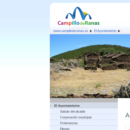
www.campilloderanas.es
El Ayuntamiento
El Ayuntamiento
Saludo del alcalde
A
Corporación municipal
Ordenanzas
Plenos