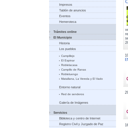
C
Impresos
Tablón de anuncios
Eventos
Hemeroteca
v
Trámites online
r
El Municipio
s
2
Historia
Los pueblos
1
Campillejo
E
El Espinar
Roblelacasa
Campillo de Ranas
Robleluengo
Matallana, La Vereda y El Vado
Entorno natural
2
Red de senderos
Galería de Imágenes
Servicios
Biblioteca y centro de Internet
Registro Civil y Juzgado de Paz
1