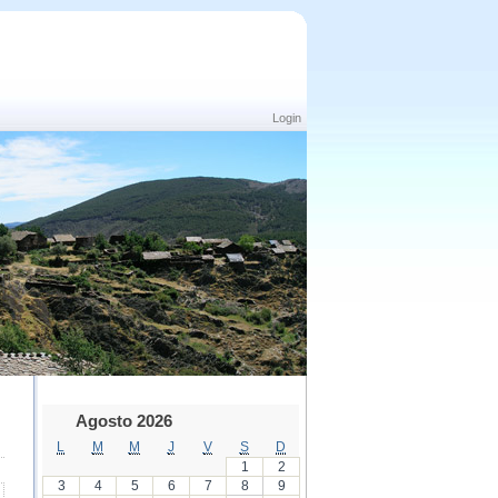
Login
Agosto 2026
L
M
M
J
V
S
D
1
2
3
4
5
6
7
8
9