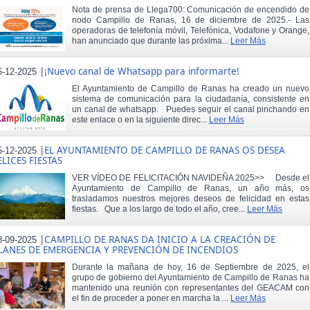
Nota de prensa de Llega700: Comunicación de encendido de
nodo Campillo de Ranas, 16 de diciembre de 2025.- Las
operadoras de telefonía móvil, Telefónica, Vodafone y Orange,
han anunciado que durante las próxima...
Leer Más
|
¡Nuevo canal de Whatsapp para informarte!
6-12-2025
El Ayuntamiento de Campillo de Ranas ha creado un nuevo
sistema de comunicación para la ciudadanía, consistente en
un canal de whatsapp. Puedes seguir el canal pinchando en
este enlace o en la siguiente direc...
Leer Más
|
EL AYUNTAMIENTO DE CAMPILLO DE RANAS OS DESEA
5-12-2025
ELICES FIESTAS
VER VÍDEO DE FELICITACIÓN NAVIDEÑA 2025>> Desde el
Ayuntamiento de Campillo de Ranas, un año más, os
trasladamos nuestros mejores deseos de felicidad en estas
fiestas. Que a los largo de todo el año, cree...
Leer Más
|
CAMPILLO DE RANAS DA INICIO A LA CREACIÓN DE
8-09-2025
LANES DE EMERGENCIA Y PREVENCIÓN DE INCENDIOS
Durante la mañana de hoy, 16 de Septiembre de 2025, el
grupo de gobierno del Ayuntamiento de Campillo de Ranas ha
mantenido una reunión con representantes del GEACAM con
el fin de proceder a poner en marcha la ...
Leer Más